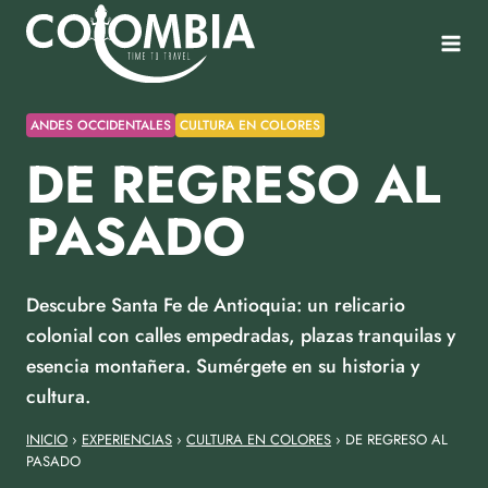
Saltar
al
contenido
ANDES OCCIDENTALES
CULTURA EN COLORES
DE REGRESO AL
PASADO
Descubre Santa Fe de Antioquia: un relicario
colonial con calles empedradas, plazas tranquilas y
esencia montañera. Sumérgete en su historia y
cultura.
INICIO
›
EXPERIENCIAS
›
CULTURA EN COLORES
›
DE REGRESO AL
PASADO