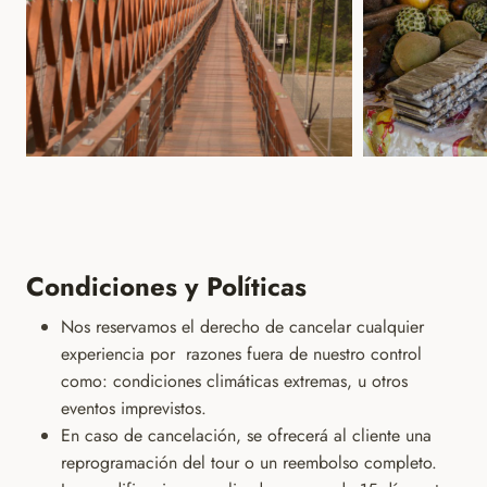
á
d
d
n
a
a
d
d
Condiciones y Políticas
Nos reservamos el derecho de cancelar cualquier
experiencia por razones fuera de nuestro control
como: condiciones climáticas extremas, u otros
eventos imprevistos.
En caso de cancelación, se ofrecerá al cliente una
reprogramación del tour o un reembolso completo.