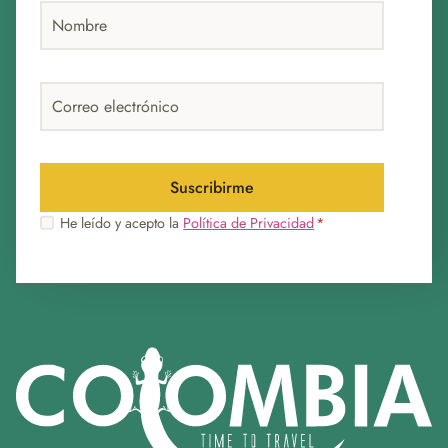
Correo
electrónico
Suscribirme
Aviso de
Aviso
He leído y acepto la
Política de Privacidad
*
privacidad
de
privacidad