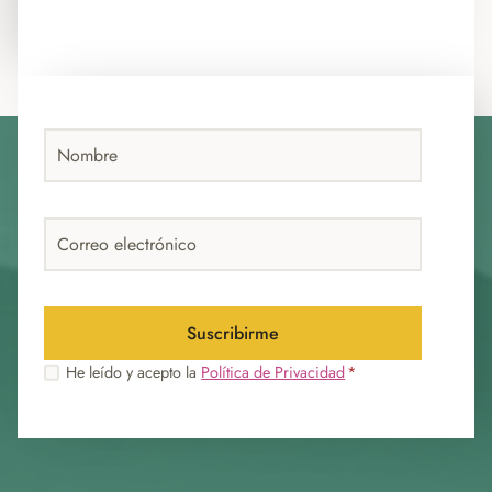
Correo
electrónico
Suscribirme
Aviso de
Aviso
He leído y acepto la
Política de Privacidad
*
privacidad
de
privacidad