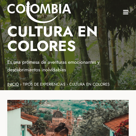
Saltar
al
contenido
CULTURA EN
COLORES
Es una promesa de aventuras emocionantes y
descubrimientos inolvidables
INICIO
›
TIPOS DE EXPERIENCIAS
›
CULTURA EN COLORES