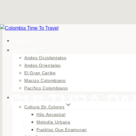
Saltar
al
INICIO
contenido
DESTINOS
Andes Occidentales
Andes Orientales
El Gran Caribe
ANDES OCCIDENTALES
CULTURA EN COLORES
Macizo Colombiano
Pacífico Colombiano
CULTURA PA
EXPERIENCIAS
Cultura En Colores
Hilo Ancestral
Melodía Urbana
Descubre la cultura paisa: una mezcla única de trad
Pueblos Que Enamoran